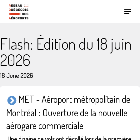
Skip
Menu
to
main
content
Flash: Édition du 18 juin
2026
18 June 2026
MET - Aéroport métropolitain de
Montréal : Ouverture de la nouvelle
aérogare commerciale
Une dizaine de vols ont décollé lors de la première