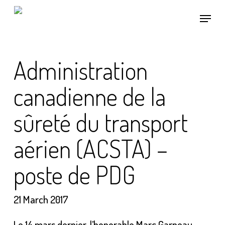
Skip
Menu
to
main
content
Administration
canadienne de la
sûreté du transport
aérien (ACSTA) –
poste de PDG
21 March 2017
Le 14 mars dernier, l’honorable Marc Garneau,