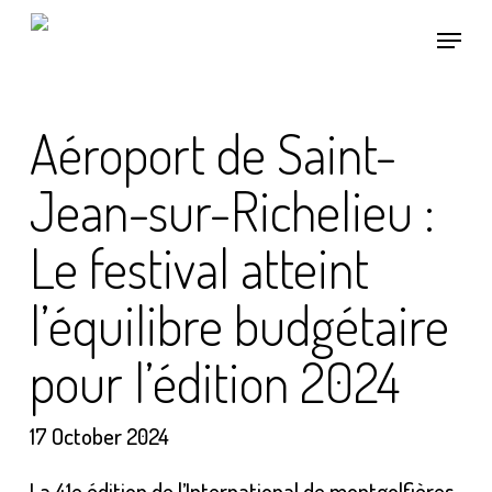
Skip
Menu
to
main
content
Aéroport de Saint-
Jean-sur-Richelieu :
Le festival atteint
l’équilibre budgétaire
pour l’édition 2024
17 October 2024
La 41e édition de l’International de montgolfières,