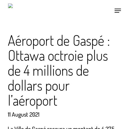
Skip
Menu
to
main
content
Aéroport de Gaspé :
Ottawa octroie plus
de 4 millions de
dollars pour
l’aéroport
11 August 2021
La Ville de Gaspé recevra un montant de 4 275