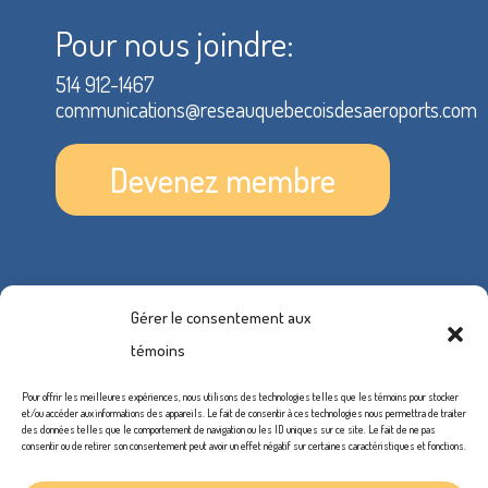
Pour nous joindre:
514 912-1467
communications@reseauquebecoisdesaeroports.com
Devenez membre
Gérer le consentement aux
témoins
Pour offrir les meilleures expériences, nous utilisons des technologies telles que les témoins pour stocker
et/ou accéder aux informations des appareils. Le fait de consentir à ces technologies nous permettra de traiter
des données telles que le comportement de navigation ou les ID uniques sur ce site. Le fait de ne pas
consentir ou de retirer son consentement peut avoir un effet négatif sur certaines caractéristiques et fonctions.