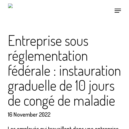
Skip
Menu
to
main
content
Entreprise sous
réglementation
fédérale : instauration
graduelle de 10 jours
de congé de maladie
16 November 2022
Les employés qui travaillent dans une entreprise