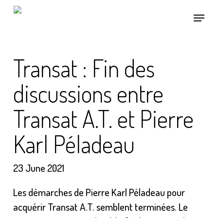
Skip
Menu
to
main
content
Transat : Fin des
discussions entre
Transat A.T. et Pierre
Karl Péladeau
23 June 2021
Les démarches de Pierre Karl Péladeau pour
acquérir Transat A.T. semblent terminées. Le