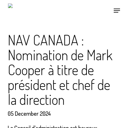
Skip
Menu
to
main
content
NAV CANADA :
Nomination de Mark
Cooper à titre de
président et chef de
la direction
05 December 2024
Le Conseil d’administration est heureux