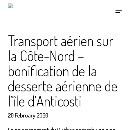
Skip
Menu
to
main
content
Transport aérien sur
la Côte-Nord –
bonification de la
desserte aérienne de
l’île d’Anticosti
20 February 2020
Le gouvernement du Québec accorde une aide