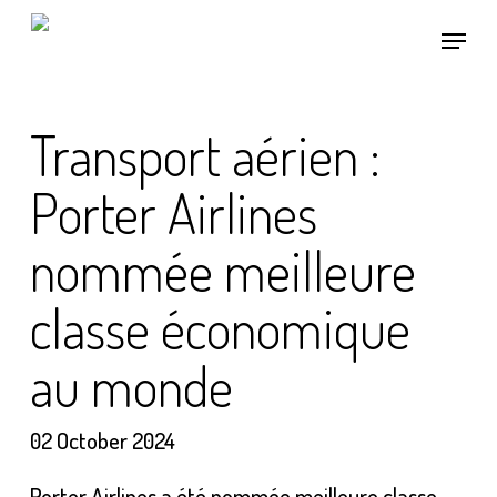
Skip
Menu
to
main
content
Transport aérien :
Porter Airlines
nommée meilleure
classe économique
au monde
02 October 2024
Porter Airlines a été nommée meilleure classe