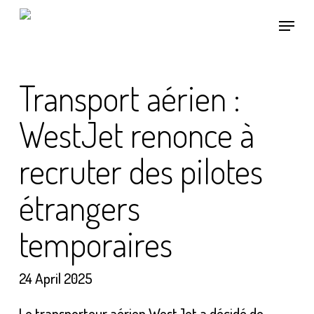
Skip
Menu
to
main
content
Transport aérien :
WestJet renonce à
recruter des pilotes
étrangers
temporaires
24 April 2025
Le transporteur aérien WestJet a décidé de