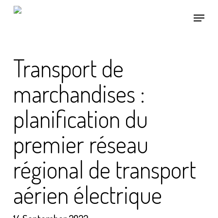
Skip
Menu
to
main
content
Transport de
marchandises :
planification du
premier réseau
régional de transport
aérien électrique