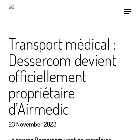
Skip
Menu
to
main
content
Transport médical :
Dessercom devient
officiellement
propriétaire
d’Airmedic
23 November 2023
Le groupe Dessercom vient de compléter