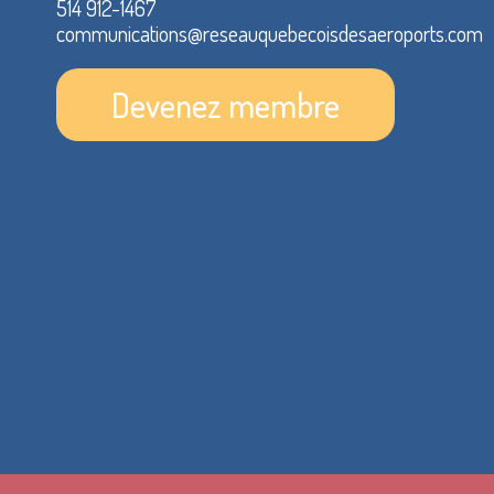
514 912-1467
communications@reseauquebecoisdesaeroports.com
Devenez membre